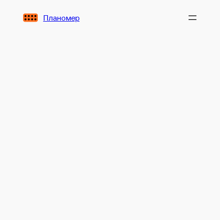
Перейти
Планомер
к
содержимому